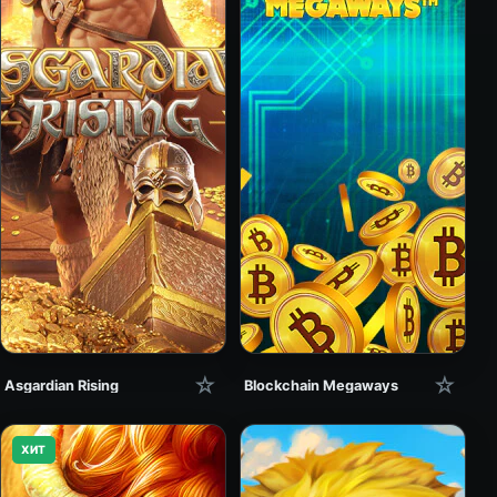
☆
☆
Asgardian Rising
Blockchain Megaways
ХИТ